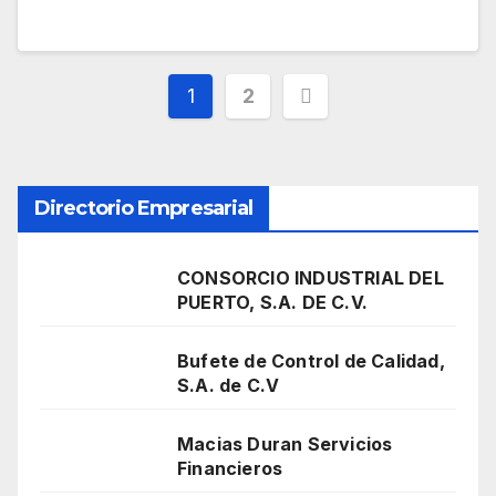
Paginación
1
2
de
entradas
Directorio Empresarial
CONSORCIO INDUSTRIAL DEL
PUERTO, S.A. DE C.V.
Bufete de Control de Calidad,
S.A. de C.V
Macias Duran Servicios
Financieros