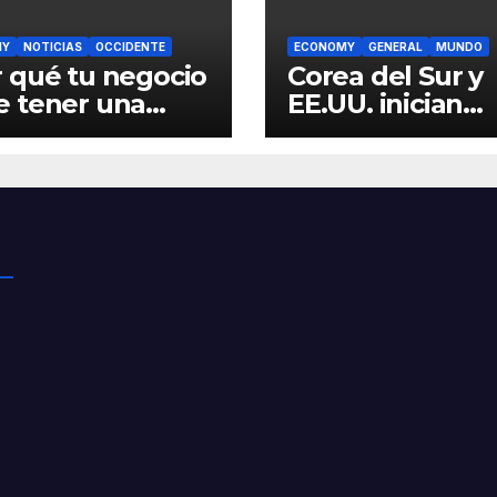
MY
NOTICIAS
OCCIDENTE
ECONOMY
GENERAL
MUNDO
 qué tu negocio
Corea del Sur y
e tener una
EE.UU. inician
ina web?
maniobras
‘Freedom shield
04/03/2024