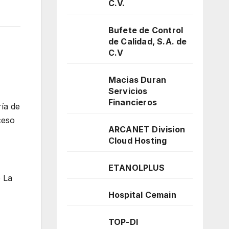
C.V.
Bufete de Control
de Calidad, S.A. de
C.V
Macias Duran
Servicios
Financieros
ría de
ceso
ARCANET Division
Cloud Hosting
ETANOLPLUS
o La
Hospital Cemain
TOP-DI