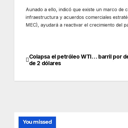
Aunado a ello, indicó que existe un marco de c
infraestructura y acuerdos comerciales estrat
MEC), ayudará a reactivar el crecimiento del p
Colapsa el petróleo WTI… barril por d
Navegación
de 2 dólares
de
entradas
You missed