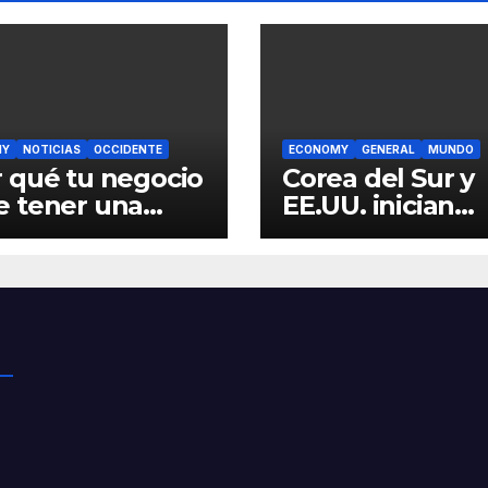
MY
NOTICIAS
OCCIDENTE
ECONOMY
GENERAL
MUNDO
 qué tu negocio
Corea del Sur y
e tener una
EE.UU. inician
ina web?
maniobras
‘Freedom shield
04/03/2024