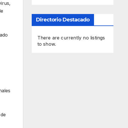
irus,
de
Directorio Destacado
vado
There are currently no listings
to show.
nales
 de