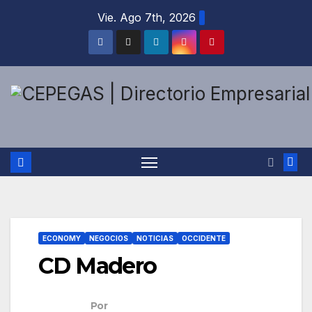
Saltar
Vie. Ago 7th, 2026
al
contenido
ECONOMY
NEGOCIOS
NOTICIAS
OCCIDENTE
CD Madero
Por