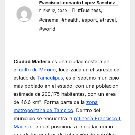
Francisco Leonardo Lopez Sanchez
#Business
,
ENE 12, 2020
#cinema
,
#health
,
#sport
,
#travel
,
#world
Ciudad Madero
es una ciudad costera en
el
golfo de México
, localizada en el sureste del
estado de
Tamaulipas
, es el séptimo municipio
más poblado en el estado, con una población
estimada de 209,175 habitantes, con un área
de 46.6 km². Forma parte de la
zona
metropolitana de Tampico
. Dentro del
municipio se encuentra la
refinería Francisco I.
Madero
, la cual posiciona a la ciudad como
uno de los centros de refinación de petróleo