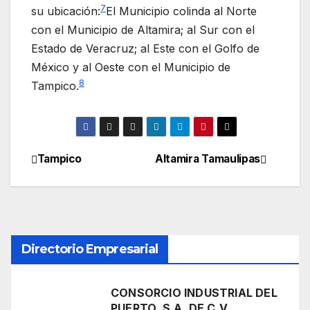
7
su ubicación:
​El Municipio colinda al Norte
con el Municipio de Altamira; al Sur con el
Estado de Veracruz; al Este con el Golfo de
México y al Oeste con el Municipio de
8
Tampico.
Tampico
Altamira Tamaulipas
Navegación
de
entradas
Directorio Empresarial
CONSORCIO INDUSTRIAL DEL
PUERTO, S.A. DE C.V.